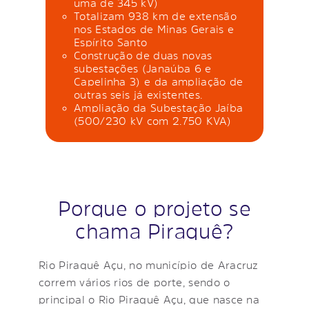
uma de 345 kV)
Totalizam 938 km de extensão
nos Estados de Minas Gerais e
Espírito Santo
Construção de duas novas
subestações (Janaúba 6 e
Capelinha 3) e da ampliação de
outras seis já existentes.
Ampliação da Subestação Jaíba
(500/230 kV com 2.750 KVA)
Porque o projeto se
chama Piraquê?
Rio Piraquê Açu, no município de Aracruz
correm vários rios de porte, sendo o
principal o Rio Piraquê Açu, que nasce na