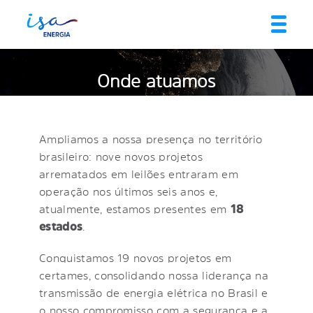
Onde atuamos
Ampliamos a nossa presença no território
brasileiro: nove novos projetos
arrematados em leilões entraram em
operação nos últimos seis anos e,
atualmente, estamos presentes em
18
estados
.
Conquistamos 19 novos projetos em
certames, consolidando nossa liderança na
transmissão de energia elétrica no Brasil e
o nosso compromisso com a segurança e a