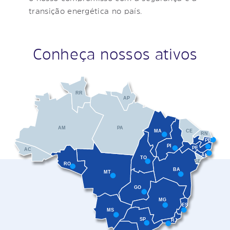
transição energética no país.
Conheça nossos ativos
RR
AP
AM
PA
MA
CE
RN
PB
PI
PE
AC
AL
TO
SE
RO
BA
MT
GO
MG
ES
MS
SP
RJ