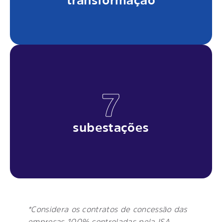
transformação
7
subestações
*Considera os contratos de concessão das
empresas 100% controladas pela ISA