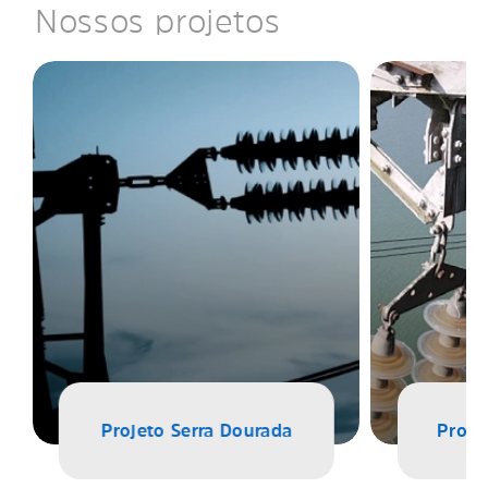
Nossos projetos
Projeto Serra Dourada
Proje