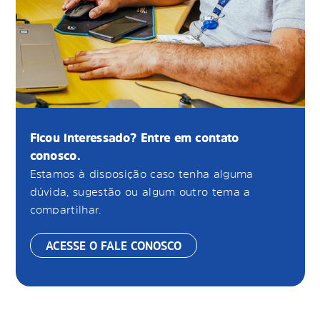
Ficou interessado? Entre em contato
conosco.
Estamos à disposição caso tenha alguma
dúvida, sugestão ou algum outro tema a
compartilhar.
ACESSE O FALE CONOSCO