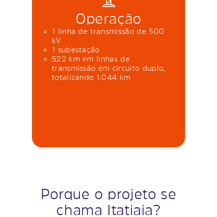
Operação
1 linha de transmissão de 500
kV
1 subestação
522 km em linhas de
transmissão em circuito duplo,
totalizando 1.044 km
Porque o projeto se
chama Itatiaia?