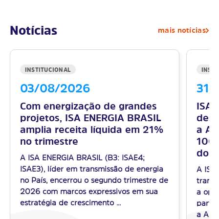
Notícias
mais notícias
INSTITUCIONAL
INSTI
03/08/2026
31/
Com energização de grandes
ISA 
projetos, ISA ENERGIA BRASIL
desc
amplia receita líquida em 21%
a AX
no trimestre
100%
do M
A ISA ENERGIA BRASIL (B3: ISAE4;
ISAE3), líder em transmissão de energia
A ISA
no País, encerrou o segundo trimestre de
transm
2026 com marcos expressivos em sua
a ope
estratégia de crescimento ...
partic
a AXIA