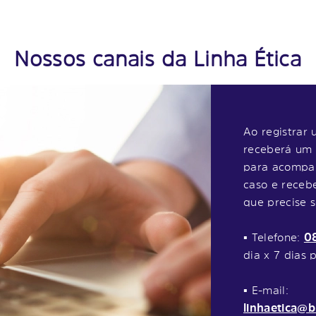
Nossos canais da Linha Ética
Ao registrar 
receberá um 
para acompa
caso e receb
que precise se
▪ Telefone:
0
dia x 7 dias
▪ E-mail:
linhaetica@b