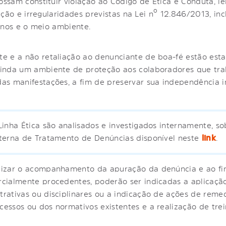
sam constituir violação ao Código de Ética e Conduta, lei
pção e irregularidades previstas na Lei nº 12.846/2013, i
anos e o meio ambiente.
e e a não retaliação ao denunciante de boa-fé estão est
 ainda um ambiente de proteção aos colaboradores que tr
as manifestações, a fim de preservar sua independência in
Linha Ética são analisados e investigados internamente, s
terna de Tratamento de Denúncias disponível neste
link
.
lizar o acompanhamento da apuração da denúncia e ao fi
rcialmente procedentes, poderão ser indicadas a aplicaçã
rativas ou disciplinares ou a indicação de ações de reme
essos ou dos normativos existentes e a realização de tre