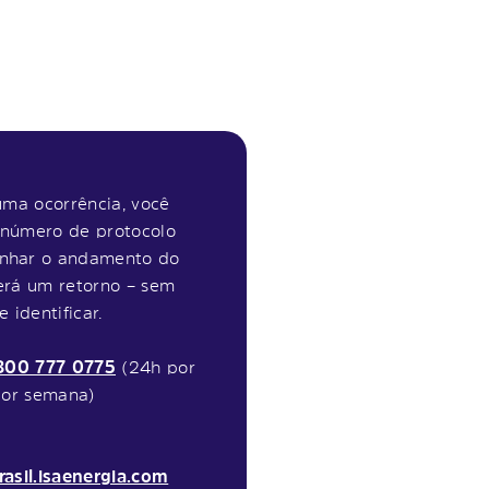
uma ocorrência, você
número de protocolo
nhar o andamento do
erá um retorno – sem
 identificar.
800 777 0775
(24h por
 por semana)
rasil.isaenergia.com