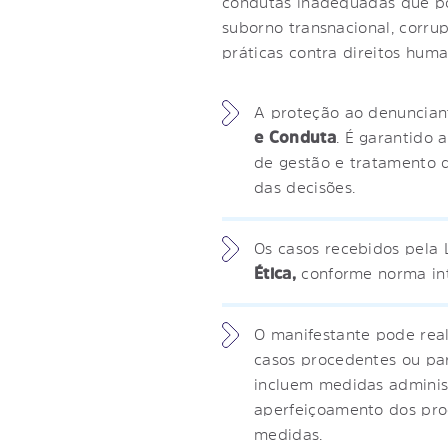
condutas inadequadas que pos
suborno transnacional, corru
práticas contra direitos hum
A proteção ao denunciant
e Conduta
. É garantido
de gestão e tratamento d
das decisões.
Os casos recebidos pela 
Ética,
conforme norma in
O manifestante pode rea
casos procedentes ou pa
incluem medidas administ
aperfeiçoamento dos proc
medidas.