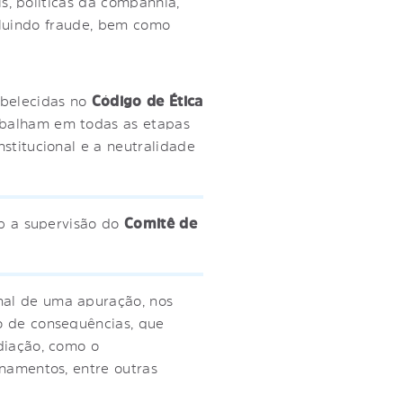
s, políticas da companhia,
ncluindo fraude, bem como
abelecidas no
Código de Ética
abalham em todas as etapas
stitucional e a neutralidade
ob a supervisão do
Comitê de
nal de uma apuração, nos
o de consequências, que
diação, como o
inamentos, entre outras