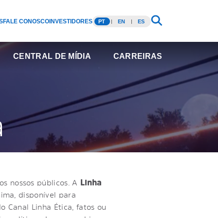
S
FALE CONOSCO
INVESTIDORES
PT
EN
ES
CENTRAL DE MÍDIA
CARREIRAS
a
s nossos públicos. A
Linha
ima, disponível para
 Canal Linha Ética, fatos ou