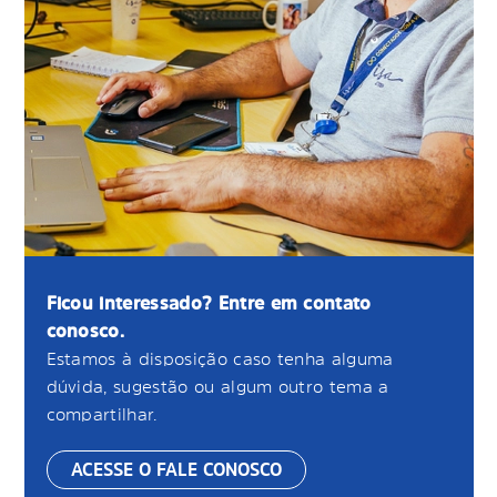
Ficou interessado? Entre em contato
conosco.
Estamos à disposição caso tenha alguma
dúvida, sugestão ou algum outro tema a
compartilhar.
ACESSE O FALE CONOSCO