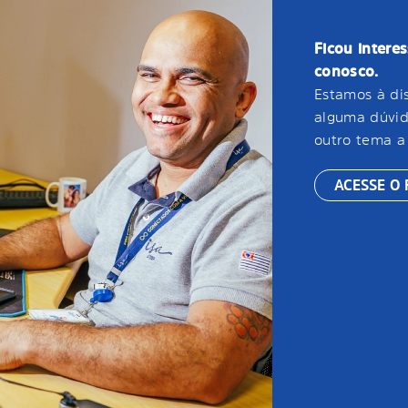
Ficou intere
conosco.
Estamos à di
alguma dúvid
outro tema a 
ACESSE O