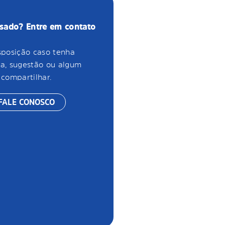
ssado? Entre em contato
sposição caso tenha
a, sugestão ou algum
compartilhar.
 FALE CONOSCO