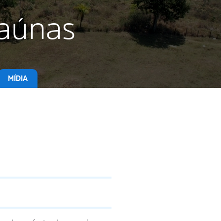
taúnas
MÍDIA