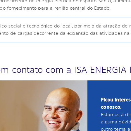
fornecimento de energia elétrica no Espírito Santo, aumen
o fornecimento para a região central do Estado.
o-social e tecnológico do local, por meio da atração de
nto de cargas decorrente da expansão das atividades na 
em contato com a ISA ENERGIA
Ficou intere
conosco.
Estamos à di
alguma dúvid
outro tema a 