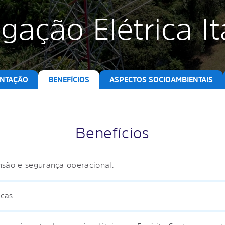
ligação Elétrica I
NTAÇÃO
BENEFÍCIOS
ASPECTOS SOCIOAMBIENTAIS
Benefícios
nsão e segurança operacional.
cas.