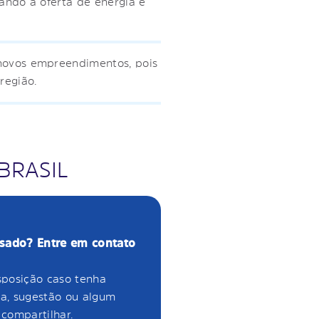
tando a oferta de energia e
 novos empreendimentos, pois
região.
 BRASIL
ssado? Entre em contato
sposição caso tenha
a, sugestão ou algum
compartilhar.