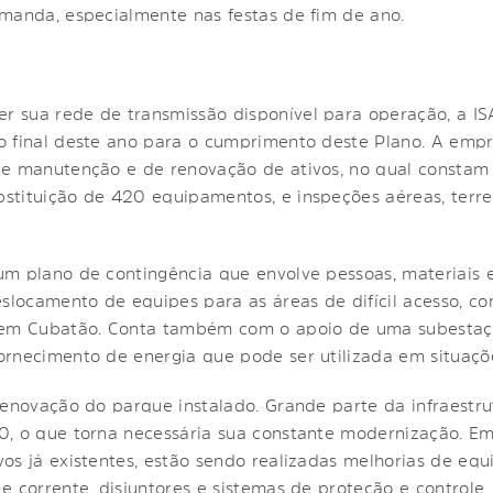
manda, especialmente nas festas de fim de ano.
 sua rede de transmissão disponível para operação, a IS
o final deste ano para o cumprimento deste Plano. A e
de manutenção e de renovação de ativos, no qual consta
stituição de 420 equipamentos, e inspeções aéreas, terr
m plano de contingência que envolve pessoas, materiais e 
eslocamento de equipes para as áreas de difícil acesso, c
 em Cubatão. Conta também com o apoio de uma subestaç
rnecimento de energia que pode ser utilizada em situaçõ
renovação do parque instalado. Grande parte da infraestru
, o que torna necessária sua constante modernização. Em 
os já existentes, estão sendo realizadas melhorias de eq
 corrente, disjuntores e sistemas de proteção e controle.