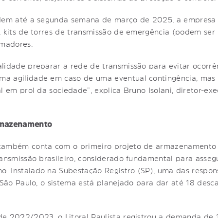
ndem até a segunda semana de março de 2025, a empresa 
s, kits de torres de transmissão de emergência (podem s
rmadores.
lidade preparar a rede de transmissão para evitar ocorrên
a agilidade em caso de uma eventual contingência, mas 
l em prol da sociedade”, explica Bruno Isolani, diretor-ex
armazenamento
 também conta com o primeiro projeto de armazenamento 
ransmissão brasileiro, considerado fundamental para asse
. Instalado na Subestação Registro (SP), uma das respon
e São Paulo, o sistema está planejado para dar até 18 des
e 2022/2023, o Litoral Paulista registrou a demanda de 1