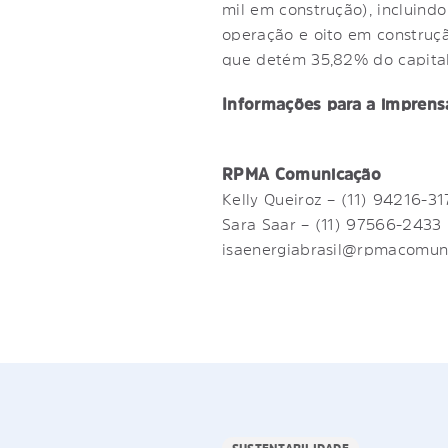
mil em construção), incluind
operação e oito em construçã
que detém 35,82% do capital 
Informações para a imprens
RPMA Comunicação
Kelly Queiroz – (11) 94216-3
Sara Saar – (11) 97566-2433
isaenergiabrasil@rpmacomun