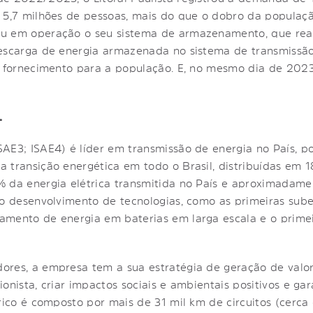
 5,7 milhões de pessoas, mais do que o dobro da população
ou em operação o seu sistema de armazenamento, que rea
escarga de energia armazenada no sistema de transmissão
o fornecimento para a população. E, no mesmo dia de 2023
L
AE3; ISAE4) é líder em transmissão de energia no País, p
 transição energética em todo o Brasil, distribuídas em 
% da energia elétrica transmitida no País e aproximadam
o desenvolvimento de tecnologias, como as primeiras subes
amento de energia em baterias em larga escala e o prime
ores, a empresa tem a sua estratégia de geração de valo
cionista, criar impactos sociais e ambientais positivos e ga
trico é composto por mais de 31 mil km de circuitos (cerc