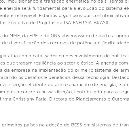
co, impulsionando a transição energética no país. Temos p
nergia será fundamental para a evolução do sistema elétr
iente e renovável. Estamos orgulhosos por contribuir ativa
tor executivo de Projetos da ISA ENERGIA BRASIL.
cos do MME, da EPE e do ONS observassem de perto a opera
de diversificação dos recursos de potência e flexibilidade
rgia atua como catalisador no desenvolvimento de políticas
es que tragam resiliência ao setor elétrico. A agenda co
ncia da empresa na implantação do primeiro sistema de ar
stacando os desafios e benefícios dessa tecnologia. Desta
r a inserção eficiente do armazenamento de energia, e a 
 passo concreto nessa direção, contribuindo para a segur
, afirma Christiany Faria, Diretora de Planejamento e Outo
os primeiros países na adoção de BESS em sistemas de tra