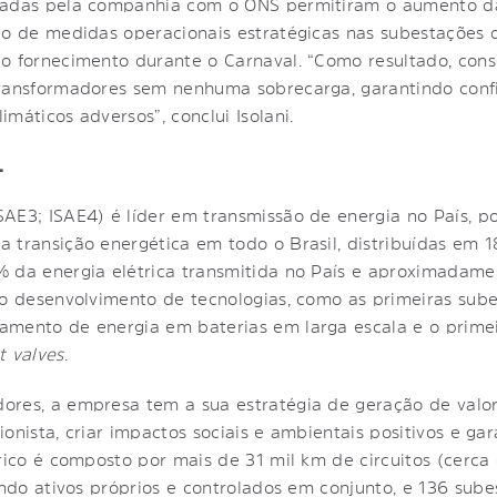
enadas pela companhia com o ONS permitiram o aumento d
ão de medidas operacionais estratégicas nas subestações 
o fornecimento durante o Carnaval. “Como resultado, con
transformadores sem nenhuma sobrecarga, garantindo conf
máticos adversos”, conclui Isolani.
L
AE3; ISAE4) é líder em transmissão de energia no País, p
 transição energética em todo o Brasil, distribuídas em 
% da energia elétrica transmitida no País e aproximadam
o desenvolvimento de tecnologias, como as primeiras subes
amento de energia em baterias em larga escala e o prime
t valves
.
ores, a empresa tem a sua estratégia de geração de valo
cionista, criar impactos sociais e ambientais positivos e ga
trico é composto por mais de 31 mil km de circuitos (cerc
uindo ativos próprios e controlados em conjunto, e 136 sub