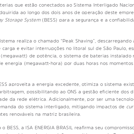
aterias que estão conectados ao Sistema Interligado Nacio
adquirida ao longo dos dois anos de operação deste empr
gy Storage System
(BESS) para a segurança e a confiabilid
istema realiza o chamado “Peak Shaving”, descarregando
 carga e evitar interrupções no litoral sul de São Paulo,
megawatt) de potência, o sistema de baterias instalado 
e energia (megawatt-hora) por duas horas nos momentos
ESS aproveita a energia excedente, otimiza o sistema exis
arbitragem, possibilitando ao ONS a gestão eficiente dos 
dade da rede elétrica. Adicionalmente, por ser uma tecnol
emanda do sistema interligado, mitigando impactos de
cur
tes renováveis na matriz brasileira.
o o BESS, a ISA ENERGIA BRASIL reafirma seu compromiss