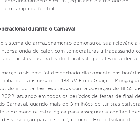
aproximadamente 5 mil m², equivalente à metade de
um campo de futebol
peracional durante o Carnaval
 o sistema de armazenamento demonstrou sua relevância a
intensa onda de calor, com temperaturas ultrapassando 
 de turistas nas praias do litoral sul, que elevou a dema
e março, o sistema foi despachado diariamente nos horári
 linha de transmissão de 138 kV Embu Guaçu – Mongaguá, q
obtido importantes resultados com a operação do BESS de
2022, atuando em todos os períodos de festas de final d
 Carnaval, quando mais de 3 milhões de turistas estiveram
e e de maneira estratégica para assegurar a confiabilid
o dessa solução para o setor”, comenta Bruno Isolani, dire