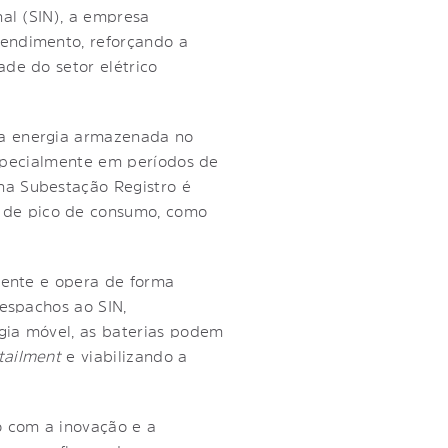
nal (SIN), a empresa
eendimento, reforçando a
ade do setor elétrico
 a energia armazenada no
 especialmente em períodos de
na Subestação Registro é
 de pico de consumo, como
tente e opera de forma
despachos ao SIN,
ogia móvel, as baterias podem
tailment
e viabilizando a
o com a inovação e a