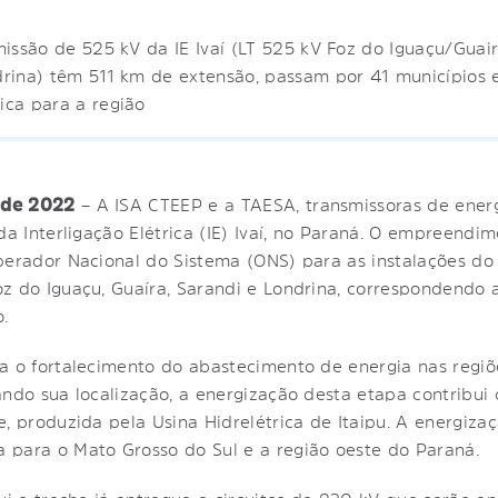
missão de 525 kV da IE Ivaí (LT 525 kV Foz do Iguaçu/Guai
drina) têm 511 km de extensão, passam por 41 municípios
ica para a região
 de 2022
– A ISA CTEEP e a TAESA, transmissoras de energ
da Interligação Elétrica (IE) Ivaí, no Paraná. O empreend
perador Nacional do Sistema (ONS) para as instalações do
z do Iguaçu, Guaíra, Sarandi e Londrina, correspondendo 
.
a o fortalecimento do abastecimento de energia nas regiõ
ando sua localização, a energização desta etapa contribu
e, produzida pela Usina Hidrelétrica de Itaipu. A energiza
 para o Mato Grosso do Sul e a região oeste do Paraná.