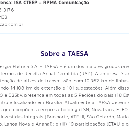
prensa: ISA CTEEP – RPMA Comunicação
16-3176
2433
cao.com.br
Sobre a TAESA
ergia Elétrica S.A. – TAESA – é um dos maiores grupos pr
m termos de Receita Anual Permitida (RAP). A empresa é 
tenção de ativos de transmissão, com 12.362 km de linha
zando 14.108 km de extensão e 101 subestações. Além disso
0 e 525kV, presença em todas as 5 Regiões do país (18 Est
trole localizado em Brasília. Atualmente a TAESA detém 
ões que compõem a empresa holding (TSN, Novatrans, ETEO
11 investidas integrais (Brasnorte, ATE III, São Gotardo, Ma
o, Lagoa Nova e Ananaí); e (iii) 19 participações (ETAU e 