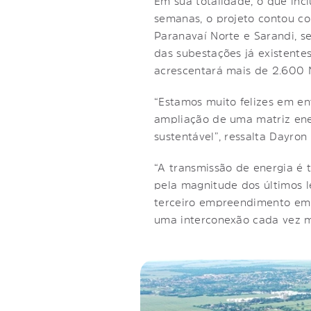
Em sua totalidade, o que inc
semanas, o projeto contou co
Paranavaí Norte e Sarandi, s
das subestações já existentes
acrescentará mais de 2.600 M
“Estamos muito felizes em en
ampliação de uma matriz ene
sustentável”, ressalta Dayron
“A transmissão de energia é 
pela magnitude dos últimos l
terceiro empreendimento em q
uma interconexão cada vez ma