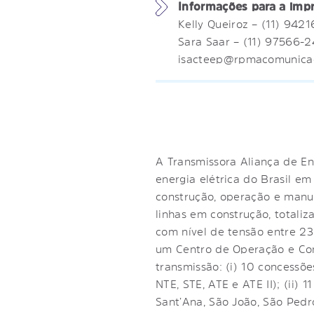
Informações para a im
Kelly Queiroz – (11) 942
Sara Saar – (11) 97566-
isacteep@rpmacomunica
A Transmissora Aliança de En
energia elétrica do Brasil e
construção, operação e manu
linhas em construção, totali
com nível de tensão entre 23
um Centro de Operação e Con
transmissão: (i) 10 concess
NTE, STE, ATE e ATE II); (ii) 
Sant’Ana, São João, São Pedr