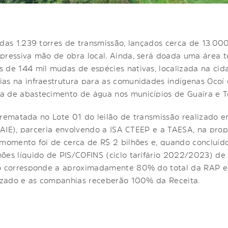
adas 1.239 torres de transmissão, lançados cerca de 13.0
pressiva mão de obra local. Ainda, será doada uma área t
 de 144 mil mudas de espécies nativas, localizada na cid
as na infraestrutura para as comunidades indígenas Ocoí 
a de abastecimento de água nos municípios de Guaíra e T
 arrematada no Lote 01 do leilão de transmissão realizado e
 (AIE), parceria envolvendo a ISA CTEEP e a TAESA, na pro
 momento foi de cerca de R$ 2 bilhões e, quando concluído
ões líquido de PIS/COFINS (ciclo tarifário 2022/2023) de
do corresponde a aproximadamente 80% do total da RAP e
lizado e as companhias receberão 100% da Receita.