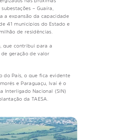
nergizados nas próximas
 subestações – Guaíra,
ada a expansão da capacidade
o de 41 municípios do Estado e
milhão de residências.
, que contribui para a
 de geração de valor
 do País, o que fica evidente
morés e Paraguaçu, Ivaí é o
 Interligado Nacional (SIN)
mplantação da TAESA.