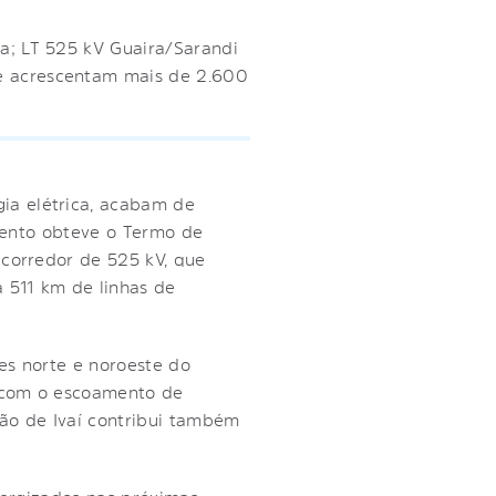
ra; LT 525 kV Guaira/Sarandi
 e acrescentam mais de 2.600
ia elétrica, acabam de
imento obteve o Termo de
 corredor de 525 kV, que
a 511 km de linhas de
es norte e noroeste do
i com o escoamento de
ção de Ivaí contribui também