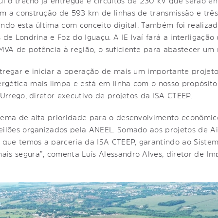
lui o trecho já entregue e circuitos de 230 kV que serão e
m a construção de 593 km de linhas de transmissão e três
endo esta última com conceito digital. Também foi realiz
 de Londrina e Foz do Iguaçu. A IE Ivaí fará a interligaçã
VA de potência à região, o suficiente para abastecer um 
tregar e iniciar a operação de mais um importante projeto
rgética mais limpa e está em linha com o nosso propósito
 Urrego, diretor executivo de projetos da ISA CTEEP.
tema de alta prioridade para o desenvolvimento econômico
eilões organizados pela ANEEL. Somado aos projetos de Ai
ue temos a parceria da ISA CTEEP, garantindo ao Sistema
is segura”, comenta Luís Alessandro Alves, diretor de I